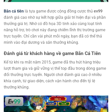
Bắn cá tiên
là tựa game được cộng đồng cược thủ
ev99
đánh giá cao nhờ sự kết hợp giữa giải trí hiện đại và phần
thưởng giá trị. Nhờ có đồ họa 3D tinh xảo cùng loạt tính
năng hỗ trợ, trò chơi này đang chiếm lĩnh thị trường game
trực tuyến. Chỉ cần vài phút mỗi ngày, bạn đã có thể thả
mình vào đại dương và săn thưởng khủng.
Đánh giá từ khách hàng về game Bắn Cá Tiên
Kể từ khi ra mắt năm 2015, game đã thu hút hàng triệu
lượt tham gia và giữ vững vị thế top đầu trong dòng game
đổi thưởng trực tuyến. Người chơi đánh giá cao ở nhiều
khía cạnh, từ giao diện, cách vận hành cho đến tỷ lệ
thưởng khủng.