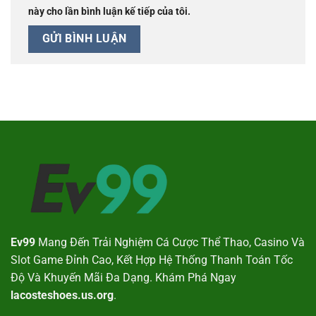
này cho lần bình luận kế tiếp của tôi.
Ev99
Mang Đến Trải Nghiệm Cá Cược Thể Thao, Casino Và
Slot Game Đỉnh Cao, Kết Hợp Hệ Thống Thanh Toán Tốc
Độ Và Khuyến Mãi Đa Dạng. Khám Phá Ngay
lacosteshoes.us.org
.