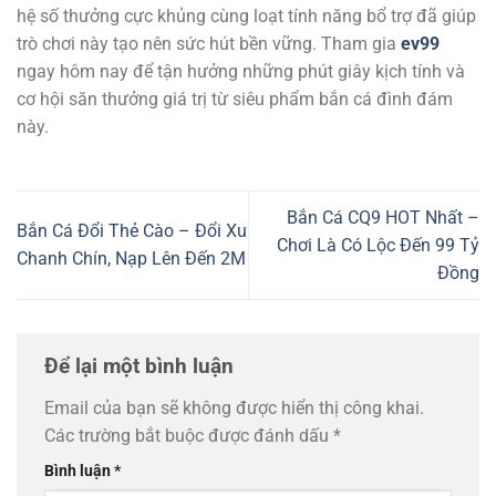
hệ số thưởng cực khủng cùng loạt tính năng bổ trợ đã giúp
trò chơi này tạo nên sức hút bền vững. Tham gia
ev99
ngay hôm nay để tận hưởng những phút giây kịch tính và
cơ hội săn thưởng giá trị từ siêu phẩm bắn cá đình đám
này.
Bắn Cá CQ9 HOT Nhất –
Bắn Cá Đổi Thẻ Cào – Đổi Xu
Chơi Là Có Lộc Đến 99 Tỷ
Chanh Chín, Nạp Lên Đến 2M
Đồng
Để lại một bình luận
Email của bạn sẽ không được hiển thị công khai.
Các trường bắt buộc được đánh dấu
*
Bình luận
*