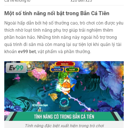
Cá hề khổng lồ
x20 đến x25
Một số tính năng nổi bật trong Bắn Cá Tiên
Ngoài hấp dẫn bởi hệ số thưởng cao, trò chơi còn được yêu
thích nhờ loạt tính năng phụ trợ giúp trải nghiệm thêm
phần hoàn hảo. Những tính năng này ngoài hỗ trợ trong
quá trình đi săn mà còn mang lại sự tiện lợi khi quản lý tài
khoản
ev99 bet
, vật phẩm và phần thưởng.
Tính năng đặc biệt xuất hiện trong trò chơi