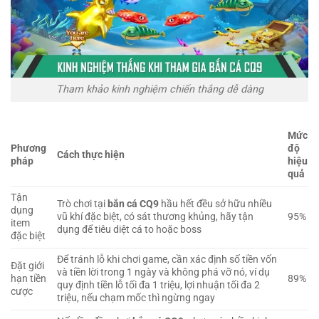
Tham khảo kinh nghiệm chiến thắng dễ dàng
Mức
Phương
độ
Cách thực hiện
pháp
hiệu
quả
Tận
Trò chơi tại
bắn cá CQ9
hầu hết đều sở hữu nhiều
dụng
vũ khí đặc biệt, có sát thương khủng, hãy tận
95%
item
dụng để tiêu diệt cá to hoặc boss
đặc biệt
Để tránh lỗ khi chơi game, cần xác định số tiền vốn
Đặt giới
và tiền lời trong 1 ngày và không phá vỡ nó, ví dụ
hạn tiền
89%
quy định tiền lỗ tối đa 1 triệu, lợi nhuận tối đa 2
cược
triệu, nếu chạm mốc thì ngừng ngay