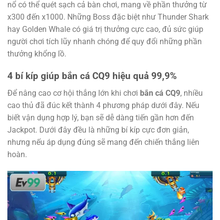
nổ có thể quét sạch cả bàn chơi, mang về phần thưởng từ
x300 đến x1000. Những Boss đặc biệt như Thunder Shark
hay Golden Whale có giá trị thưởng cực cao, đủ sức giúp
người chơi tích lũy nhanh chóng để quy đổi những phần
thưởng khổng lồ.
4 bí kíp giúp bắn cá CQ9 hiệu quả 99,9%
Để nâng cao cơ hội thắng lớn khi chơi
bắn cá CQ9
, nhiều
cao thủ đã đúc kết thành 4 phương pháp dưới đây. Nếu
biết vận dụng hợp lý, bạn sẽ dễ dàng tiến gần hơn đến
Jackpot. Dưới đây đều là những bí kíp cực đơn giản,
nhưng nếu áp dụng đúng sẽ mang đến chiến thắng liên
hoàn.