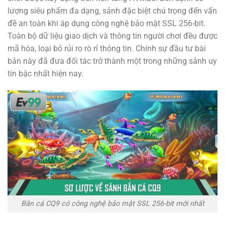
lượng siêu phẩm đa dạng, sảnh đặc biệt chú trọng đến vấn
đề an toàn khi áp dụng công nghệ bảo mật SSL 256-bit.
Toàn bộ dữ liệu giao dịch và thông tin người chơi đều được
mã hóa, loại bỏ rủi ro rò rỉ thông tin. Chính sự đầu tư bài
bản này đã đưa đối tác trở thành một trong những sảnh uy
tín bậc nhất hiện nay.
Bắn cá CQ9 có công nghệ bảo mật SSL 256-bit mới nhất