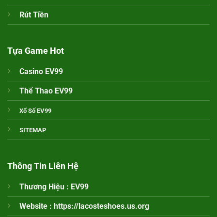
Rút Tiền
Tựa Game Hot
Casino EV99
Thể Thao EV99
Xổ Số EV99
SITEMAP
Thông Tin Liên Hệ
Thương Hiệu : EV99
Website :
https://lacosteshoes.us.org