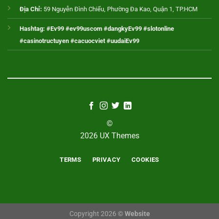
Địa Chỉ:
59 Nguyễn Đình Chiểu, Phường Đa Kao, Quận 1, TP.HCM
Hashtag: #Ev99 #ev99uscom #dangkyEv99 #slotonline
#casinotructuyen #cacuocviet #uudaiEv99
©
2026 UX Themes
TERMS
PRIVACY
COOKIES
Copyright 2026 ©
Website