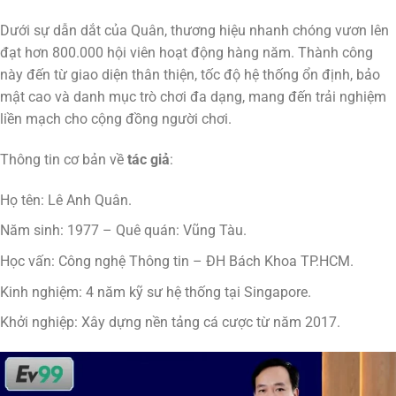
Dưới sự dẫn dắt của Quân, thương hiệu nhanh chóng vươn lên
đạt hơn 800.000 hội viên hoạt động hàng năm. Thành công
này đến từ giao diện thân thiện, tốc độ hệ thống ổn định, bảo
mật cao và danh mục trò chơi đa dạng, mang đến trải nghiệm
liền mạch cho cộng đồng người chơi.
Thông tin cơ bản về
tác giả
:
Họ tên: Lê Anh Quân.
Năm sinh: 1977 – Quê quán: Vũng Tàu.
Học vấn: Công nghệ Thông tin – ĐH Bách Khoa TP.HCM.
Kinh nghiệm: 4 năm kỹ sư hệ thống tại Singapore.
Khởi nghiệp: Xây dựng nền tảng cá cược từ năm 2017.