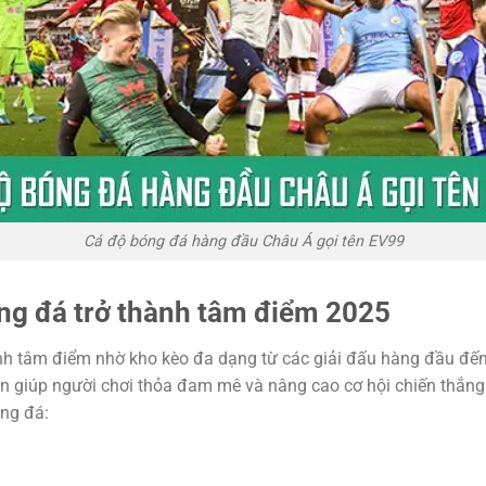
Cá độ bóng đá hàng đầu Châu Á gọi tên EV99
ng đá trở thành tâm điểm 2025
nh tâm điểm nhờ kho kèo đa dạng từ các giải đấu hàng đầu đến
 giúp người chơi thỏa đam mê và nâng cao cơ hội chiến thắng
óng đá: