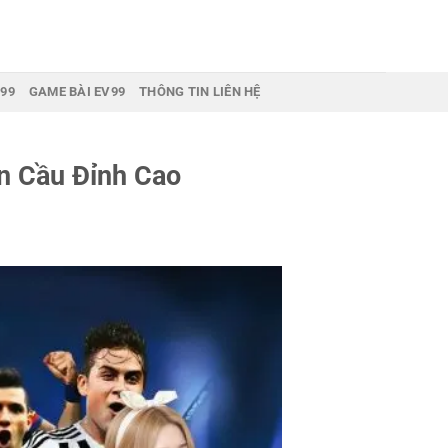
99
GAME BÀI EV99
THÔNG TIN LIÊN HỆ
n Cầu Đỉnh Cao